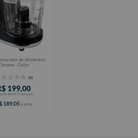
cessador de Alimentos
Chrome - Oster
(0)
R$
199
,
00
até
4
x
R$
49
,
75
sem juros
$
189
,
05
à vista