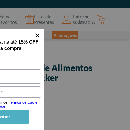
Meus
Listas de
Entre ou
avoritos
Presentes
cadastre-se
sta
Viagem e Lazer
Promoções
ranta até
15% OFF
ra compra
!
ocessador de Alimentos
Black & Decker
seja o primeiro a avaliar
9
,
00
om os
Termos de Uso e
dade
3
,
00
sem juros
strar
PIX