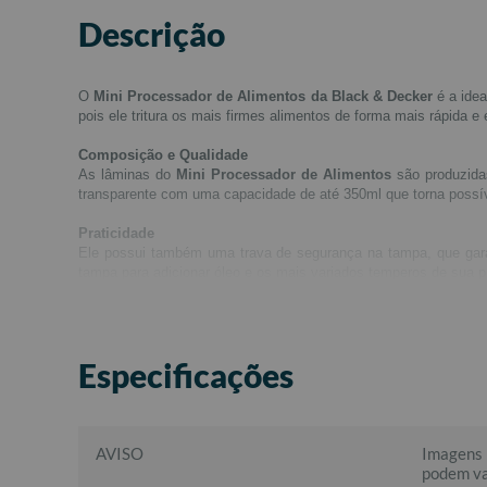
Descrição
O
Mini Processador de Alimentos da Black & Decker
é a idea
pois ele tritura os mais firmes alimentos de forma mais rápida e e
Composição e Qualidade
As lâminas do
Mini Processador de Alimentos
são produzida
transparente com uma capacidade de até 350ml que torna possível 
Praticidade
Ele possui também uma trava de segurança na tampa, que gara
tampa para adicionar óleo e os mais variados temperos de sua pr
Fácil de Limpar
O
Mini Processador de Alimentos
por ser tão compacto, é extr
Especificações
AVISO
Imagens 
podem va