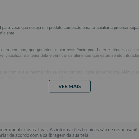
l para você que deseja um produto compacto para te auxiliar a preparar sop
ficiente.
s em aço inox, que garantem maior resistência para bater e triturar os al
visualizar o interior dela e verificar os alimentos que estão sendo triturado
nte com que a mesma não se abra com facilidade ao ser ligada. Além dis
eferência para realçar melhor o sabor da comida a ser preparada.
VER MAIS
emamente fácil de limpar, podendo ser retirada a tijela e a haste do seu corp
meramente ilustrativas. As informações técnicas são de responsabili
riar de acordo com a calibragem da sua tela.