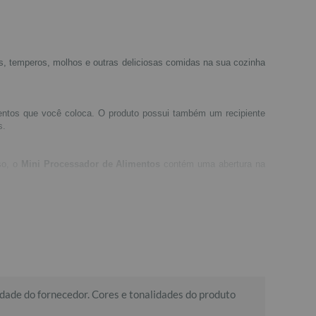
as, temperos, molhos e outras deliciosas comidas na sua cozinha
imentos que você coloca. O produto possui também um recipiente
s.
so, o
Mini Processador de Alimentos
contém uma abertura na
o para melhor limpeza do produto.
dade do fornecedor. Cores e tonalidades do produto