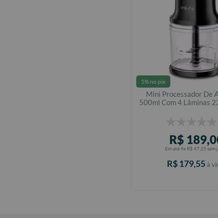
5% no pix
Mini Processador De 
500ml Com 4 Lâminas 22
& Decker
R$
189
,
0
Em até
4
x
R$
47
,
25
sem 
R$
179
,
55
à vi