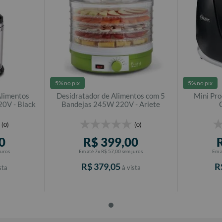
5% no pix
5% no pix
Alimentos
Desidratador de Alimentos com 5
Mini Pro
0V - Black
Bandejas 245W 220V - Ariete
(0)
(0)
0
R$
399
,
00
juros
Em até
7
x
R$
57
,
00
sem juros
Em 
R$
379
,
05
R
sta
à vista