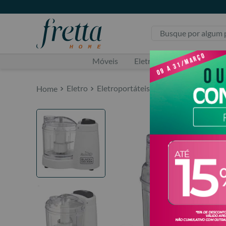
Busque por algum pr
Móveis
Eletro
Utilidade Domé
Eletro
Eletroportáteis
Processador de Al