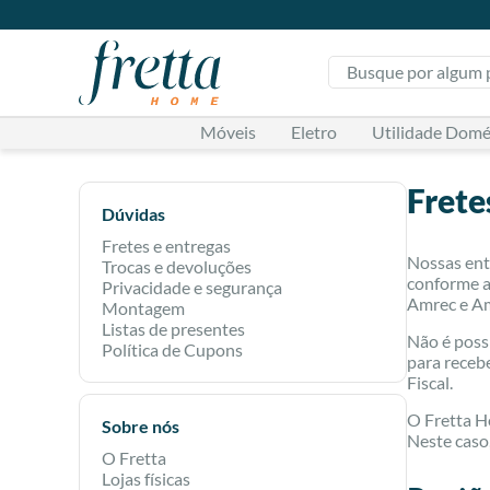
Busque por algum pr
Móveis
Eletro
Utilidade Domé
Frete
Dúvidas
Fretes e entregas
Nossas ent
Trocas e devoluções
conforme a 
Privacidade e segurança
Amrec e Ame
Montagem
Listas de presentes
Não é poss
Política de Cupons
para receb
Fiscal.
O Fretta Ho
Sobre nós
Neste caso,
O Fretta
Lojas físicas