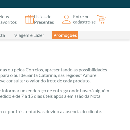
Meus
Listas de
Entre ou
avoritos
Presentes
cadastre-se
sta
Viagem e Lazer
Promoções
das ou pelos Correios, apresentando as possibilidades
para o Sul de Santa Catarina, nas regiões* Amurel,
ve consultar o valor do frete de cada produto.
pre informar um endereço de entrega onde haverá alguém
dido é de 7 a 15 dias úteis após a emissão da Nota
rer por três tentativas devido a ausência do cliente.