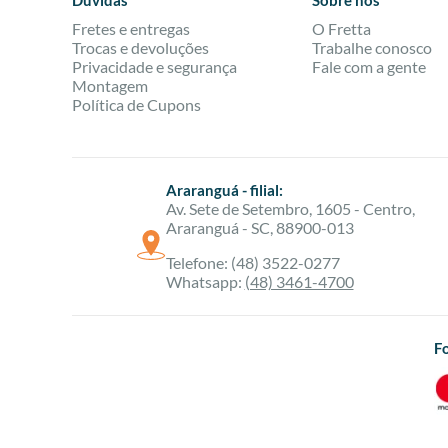
Dúvidas
Sobre nós
Fretes e entregas
O Fretta
Trocas e devoluções
Trabalhe conosco
Privacidade e segurança
Fale com a gente
Montagem
Política de Cupons
Araranguá - filial:
Av. Sete de Setembro, 1605 - Centro,
Araranguá - SC, 88900-013
Telefone: (48) 3522-0277
Whatsapp:
(48) 3461-4700
F