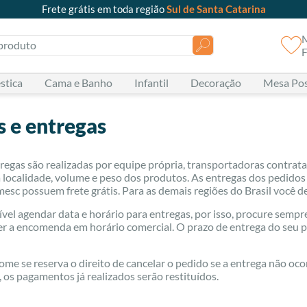
Frete grátis em toda região
Sul de Santa Catarina
oduto
F
stica
Cama e Banho
Infantil
Decoração
Mesa Po
s e entregas
regas são realizadas por equipe própria, transportadoras contrata
localidade, volume e peso dos produtos. As entregas dos pedidos 
sc possuem frete grátis. Para as demais regiões do Brasil você de
ível agendar data e horário para entregas, por isso, procure sem
er a encomenda em horário comercial. O prazo de entrega do seu pe
me se reserva o direito de cancelar o pedido se a entrega não ocor
 os pagamentos já realizados serão restituídos.