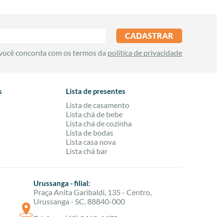
as que trabalham juntas para deixar seu descanso mais
nça desde a primeira noite de sono até a rotina pós-
de "casa bem cuidada".
CADASTRAR
 onde começar
 você concorda com os termos da
política de privacidade
igas, vale seguir um passo a passo simples para não
s
Lista de presentes
Lista de casamento
stampas podem dar personalidade ao ambiente.
Lista chá de bebe
r de peças; se lava com menos frequência, é
Lista chá de cozinha
Lista de bodas
você vai usar todos os dias.
Lista casa nova
Lista chá bar
e peças limpas e prontas para uso, sem correria e sem
Urussanga - filial:
lhores tecidos e tamanhos
Praça Anita Garibaldi, 135 - Centro,
Urussanga - SC, 88840-000
abilidade. Na cama, observe sempre o tamanho do