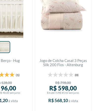
 Berço - Hug
Jogo de Colcha Casal 3 Peças
Silk 200 Fios - Altenburg
(1)
(0)
$
128
,
00
R$
798
,
00
96
,
00
R$
598
,
00
R$
48
,
00
sem juros
Em até
7
x
R$
85
,
42
sem juros
1
,
20
R$
568
,
10
à vista
à vista