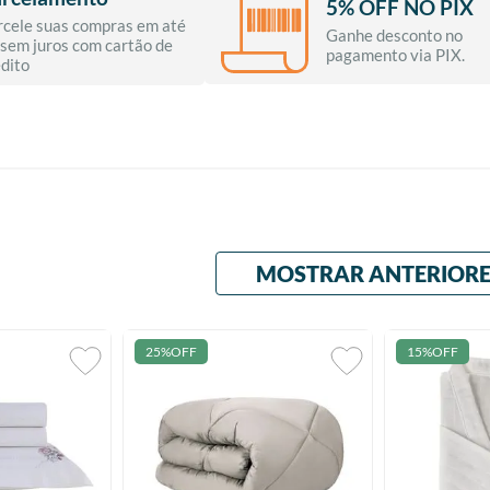
5% OFF NO PIX
rcele suas compras em até
Ganhe desconto no
 sem juros com cartão de
pagamento via PIX.
édito
MOSTRAR ANTERIORE
25%
OFF
15%
OFF