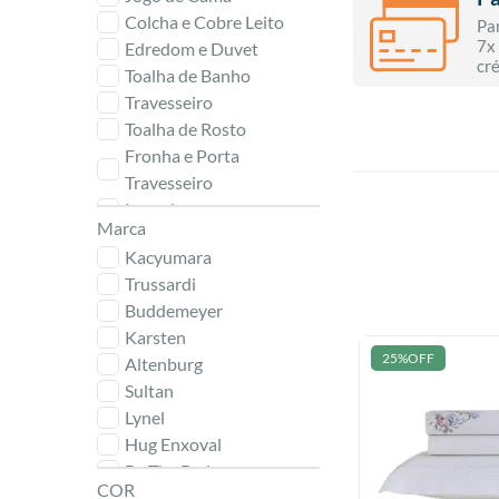
Colcha e Cobre Leito
Pa
7x
Edredom e Duvet
cr
Toalha de Banho
Travesseiro
Toalha de Rosto
Fronha e Porta
Travesseiro
Lençol
Marca
Cobertor
Kacyumara
Saia e Protetor
Trussardi
Buddemeyer
Karsten
25%
OFF
Altenburg
Sultan
Lynel
Hug Enxoval
By The Bed
COR
Altenburg Haus