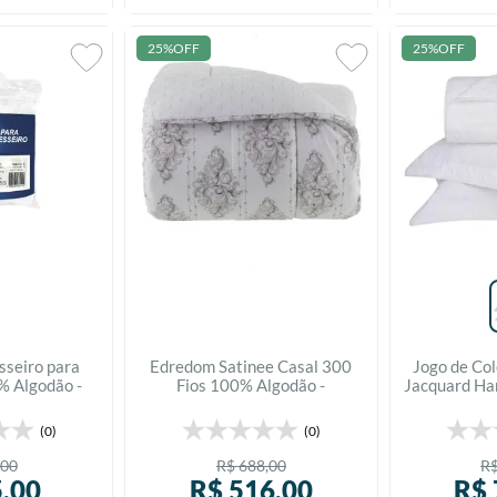
25%
OFF
25%
OFF
sseiro para
Edredom Satinee Casal 300
Jogo de Col
 Algodão -
Fios 100% Algodão -
Jacquard Ha
sca
Kacyumara
(0)
(0)
00
R$
688
,
00
R
5
,
00
R$
516
,
00
R$