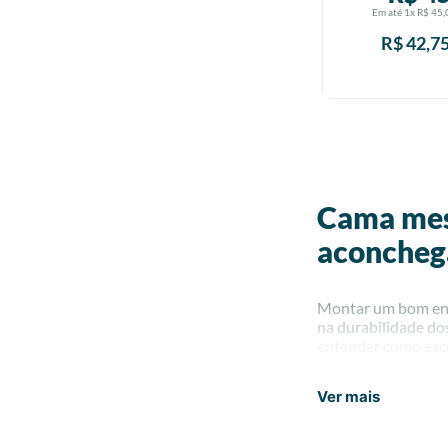
Em até
1
x
R$
45
,
R$
42
,
7
Cama mes
aconcheg
Montar um bom enxo
na durabilidade dos
entender como esco
Artigos de
Ver mais