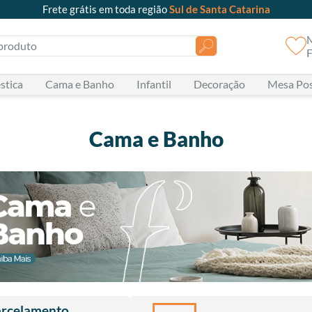
Frete grátis em toda região
Sul de Santa Catarina
oduto
F
stica
Cama e Banho
Infantil
Decoração
Mesa Po
Cama e Banho
rcelamento