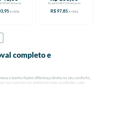
R$
105
,
85
sem juros
Em até
2
x
R$
51
,
50
sem juros
03
,
95
R$
97
,
85
à vista
à vista
val completo e
esa e banho fazem diferença direta no seu conforto,
rmar sua casa em um ambiente mais acolhedor, vale
r no seu enxoval