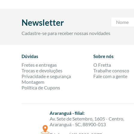
Quando falamos em 
confortável e sua r
banho. São detalhes
Newsletter
Enxoval d
Cadastre-se para receber nossas novidades
Se você está monta
esquecer nada e ne
Dúvidas
Sobre nós
1. Faça um inventár
Fretes e entregas
O Fretta
2. Defina um estil
Trocas e devoluções
Trabalhe conosco
3. Pense na rotina
Privacidade e segurança
Fale com a gente
importante ter iten
Montagem
4. Priorize qualida
Política de Cupons
Um enxoval bem pla
improvisos.
Araranguá - filial:
Roupas de
Av. Sete de Setembro, 1605 - Centro,
Araranguá - SC, 88900-013
As roupas de cama 