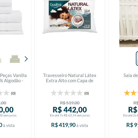
Peças Vanilla
Travesseiro Natural Látex
Saia de
% Algodão -
Extra Alto com Capa de
eyer
Algodão - Duoflex
(0)
(0)
5
,
00
R$
519
,
00
R
0
,
00
R$
442
,
00
R$
00
sem juros
Em até
7
x
R$
63
,
14
sem juros
Em até
2
x
0
R$
419
,
90
R$
9
à vista
à vista