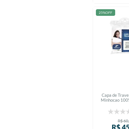
25%
OFF
Capa de Trave
Minhocao 100%
Fibra
R$
60
,
R$
4