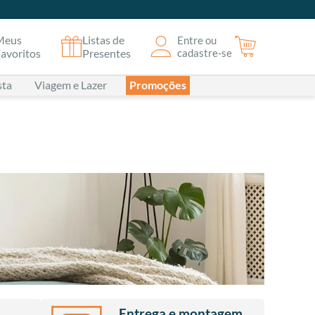
Meus
Listas de
Entre ou
avoritos
Presentes
cadastre-se
sta
Viagem e Lazer
Promoções
Entrega e montagem