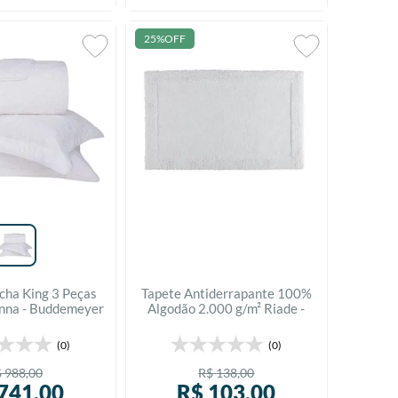
25%
OFF
cha King 3 Peças
Tapete Antiderrapante 100%
nna - Buddemeyer
Algodão 2.000 g/m² Riade -
Kacyumara
(0)
(0)
$
988
,
00
R$
138
,
00
741
,
00
R$
103
,
00