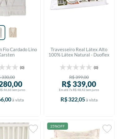
 Fio Cardado Lino
Travesseiro Real Látex Alto
Karsten
100% Látex Natural - Duoflex
(0)
(0)
$
330
,
00
R$
399
,
00
280
,
00
R$
339
,
00
R$
46
,
66
sem juros
Em até
7
x
R$
48
,
42
sem juros
66
,
00
R$
322
,
05
à vista
à vista
25%
OFF