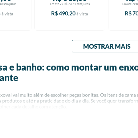
00
sem juros
Em até
7
x
R$
73
,
71
sem juros
Em até
7
x
5
R$
490
,
20
R$
7
à vista
à vista
MOSTRAR MAIS
a e banho: como montar um enxo
ante
val vai muito além de escolher peças bonitas. Os itens de cama m
 produtos e até na praticidade do dia a dia. Se você quer transfo
lher cada detalhe com atenção.
 cama e banho: o que não pode falta