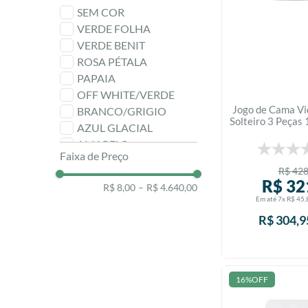
SEM COR
VERDE FOLHA
VERDE BENIT
ROSA PÉTALA
PAPAIA
OFF WHITE/VERDE
Jogo de Cama Vi
BRANCO/GRIGIO
Solteiro 3 Peças
AZUL GLACIAL
200 Fios - 
AMARELO
Faixa de Preço
ARGILA
R$
42
R$
32
R$ 8,00
–
R$ 4.640,00
Em até
7
x
R$
45
,
R$
304
,
9
16%
OFF