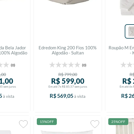
da Bela Jador
Edredom King 200 Fios 100%
Roupão M Em
 100% Algodão
Algodão - Sultan
- 
Kacyumara
(0)
(0)
8
,
00
R$
799
,
00
R
1
,
00
R$
599
,
00
R$
85
sem juros
Em até
7
x
R$
85
,
57
sem juros
Em até
6
x
5
R$
569
,
05
R$
2
à vista
à vista
15%
OFF
25%
OFF