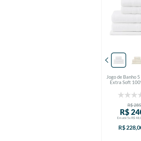
Jogo de Banho 5 
Extra Soft 100
Buddem
R$
28
R$
24
Em até
5
x
R$
48
,
R$
228
,
0