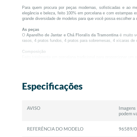
Para quem procura por peças modernas, sofisticadas e ao 
elegância e beleza, feito 100% em porcelana e com estampas ex
grande diversidade de modelos para que você possa escolher a
As peças
O
Aparelho de Jantar e Chá Floralis da Tramontina
é muito ve
rasos, 4 pratos fundos, 4 pratos para sobremesas, 4 xícaras de 
Composição
Feito totalmente em porcelana tradicional para proporcionar um e
é bem próxima de 0, o que faz com que seja extremamente resis
Porcelana Tradicional
Este material além de ser glamuroso com sua luxuosidade, não lib
Especificações
A Tramontina
A marca tem sua história intricadamente entrelaçada com o dese
pitoresco estado do Rio Grande do Sul. É uma renomada empresa
criar diversos tipos de componentes para praticamente todos os
AVISO
Imagens 
podem va
REFERÊNCIA DO MODELO
96589/