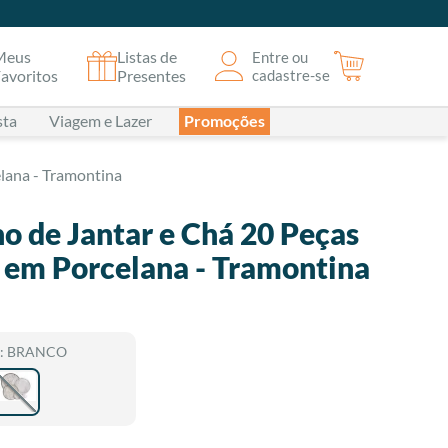
Meus
Listas de
Entre ou
avoritos
Presentes
cadastre-se
sta
Viagem e Lazer
Promoções
elana - Tramontina
o de Jantar e Chá 20 Peças
s em Porcelana - Tramontina
:
BRANCO