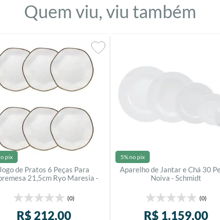
Quem viu, viu também
o pix
5% no pix
Jogo de Pratos 6 Peças Para
Aparelho de Jantar e Chá 30 P
bremesa 21,5cm Ryo Maresia -
Noiva - Schmidt
Oxford
(0)
(0)
R$
212
,
00
R$
1
.
159
,
00