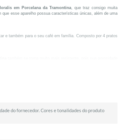
loralis em Porcelana da Tramontina
, que traz consigo muita
m que esse aparelho possua características únicas, além de uma
ntar e também para o seu café em família. Composto por 4 pratos
tina
também se torna muito mais resistente, pois sua porosidade
evita a proliferação de fungos e bactérias.
suas raízes no município de Carlos Barbosa, situado no
 história, expandiu seus horizontes e também é responsável por
dade do fornecedor. Cores e tonalidades do produto