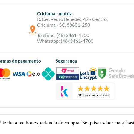
Criciúma - matriz:
R. Cel. Pedro Benedet, 47 - Centro,
Criciúma - SC, 88801-250
Telefone: (48) 3461-4700
Whatsapp:
(48) 3461-4700
ormas de pagamento
Segurança
182 avaliações reais
Fretta & Fretta - CNPJ 00.489.408/0001-79. Todos os direitos res
ê tenha a melhor experiência de compra. Se quiser saber mais, bas
ua Coronel Pedro Benedet, 47 - Centro, 88801-250 | Criciúma - 