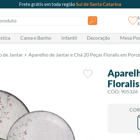
Frete grátis em toda região
Sul de Santa Catarina
oduto
F
stica
Cama e Banho
Infantil
Decoração
Mesa Po
o de Jantar
Aparelho de Jantar e Chá 20 Peças Floralis em Porc
Aparelh
Florali
CÓD
:
905326
COR