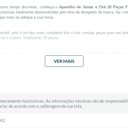
mesmo tempo discretas, conheça o
Aparelho de Jantar e Chá 20 Peças F
clusivas totalmente desenvolvidas pelo time de designers da marca, faz co
 que mais se adequa a sua mesa.
rsátil, pois é um dos mais completos kits e traz consigo peças para seu ja
chá e 4 pires, Totalizando 20 peças.
xcelente brilho e brancura, o
Aparelho de Jantar e Chá Floralis da Tramon
tente e podendo serem expostas a micro-ondas e a lava-louças.
VER MAIS
era metais pesados, é pratico de limpar e por possuir porosidade baixíssima 
nvolvimento industrial do país. Fundada em 1911, a companhia estabeleceu 
 que iniciou suas atividades no ramo metalúrgico, porém no decorrer de sua
 ambientes de sua casa.
meramente ilustrativas. As informações técnicas são de responsabili
riar de acordo com a calibragem da sua tela.
042