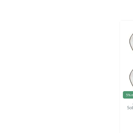
5% n
So