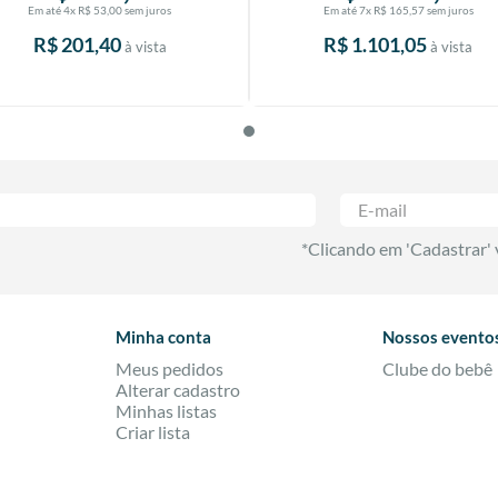
Em até
4
x
R$
53
,
00
sem juros
Em até
7
x
R$
165
,
57
sem juros
R$
201
,
40
R$
1
.
101
,
05
à vista
à vista
*Clicando em 'Cadastrar'
Minha conta
Nossos evento
Meus pedidos
Clube do bebê
Alterar cadastro
Minhas listas
Criar lista